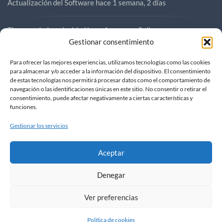
Actualización del Software
hace 1 semana, 2 días
Tirones a baja velocidad
hace 1 semana, 2 días
Gestionar consentimiento
Compra SR3
hace 1 semana, 2 días
Para ofrecer las mejores experiencias, utilizamos tecnologías como las cookies
para almacenar y/o acceder a la información del dispositivo. El consentimiento
de estas tecnologías nos permitirá procesar datos como el comportamiento de
Compra SR3
hace 1 semana, 3 días
navegación o las identificaciones únicas en este sitio. No consentir o retirar el
consentimiento, puede afectar negativamente a ciertas características y
funciones.
Gestionar los servicios
Aceptar
Denegar
FOROVOGE
|
contacto@forovoge.com
Ver preferencias
Política de cookies