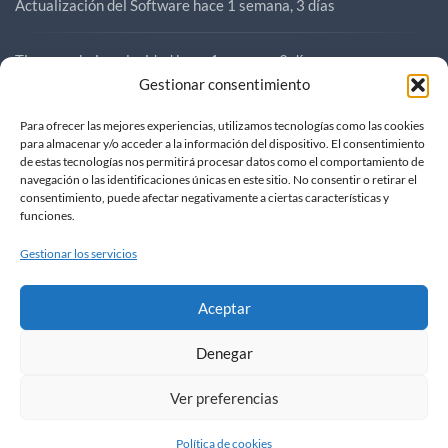
Actualización del Software
hace 1 semana, 3 días
Tirones a baja velocidad
hace 1 semana, 3 días
Gestionar consentimiento
Compra SR3
hace 1 semana, 3 días
Para ofrecer las mejores experiencias, utilizamos tecnologías como las cookies
para almacenar y/o acceder a la información del dispositivo. El consentimiento
de estas tecnologías nos permitirá procesar datos como el comportamiento de
Compra SR3
hace 1 semana, 4 días
navegación o las identificaciones únicas en este sitio. No consentir o retirar el
consentimiento, puede afectar negativamente a ciertas características y
funciones.
Gestionar los servicios
Aceptar
Denegar
FOROVOGE
|
contacto@forovoge.com
Ver preferencias
Política de cookies