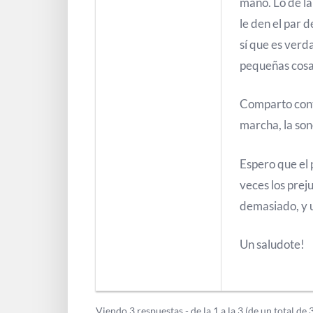
mano. Lo de la 
le den el par 
sí que es verd
pequeñas cosas
Comparto conti
marcha, la son
Espero que el 
veces los prej
demasiado, y u
Un saludote!
Viendo 3 respuestas - de la 1 a la 3 (de un total de 