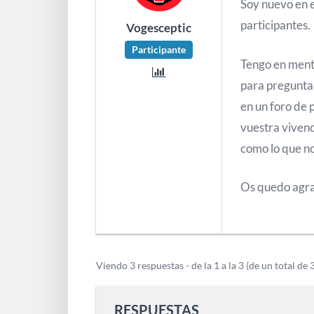
Soy nuevo en e
participantes.
Vogesceptic
Participante
Tengo en ment
para preguntar
en un foro de 
vuestra vivenc
como lo que no
Os quedo agra
Viendo 3 respuestas - de la 1 a la 3 (de un total de 
RESPUESTAS