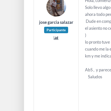
Hola, comienzo
Solo llevo alg
ahora to
Dude en compra
jose garcia salazar
el asiento no c
Participante
) P
lo pronto tuve
cuando me la e
km y me
Tengo
AbS , y pare
Saludos