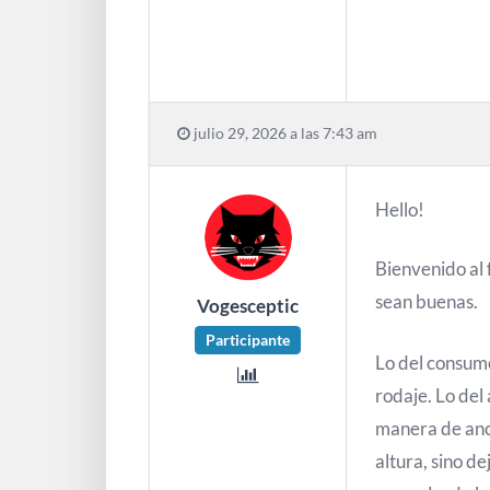
julio 29, 2026 a las 7:43 am
Hello!
Bienvenido al 
sean buenas.
Vogesceptic
Participante
Lo del consumo
rodaje. Lo del 
manera de anc
altura, sino d