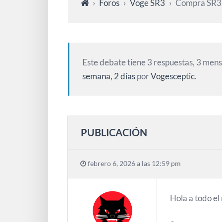
›
Foros
›
Voge SR3
›
Compra SR3
Este debate tiene 3 respuestas, 3 mensa
semana, 2 días
por
Vogesceptic
.
PUBLICACIÓN
febrero 6, 2026 a las 12:59 pm
Hola a todo e