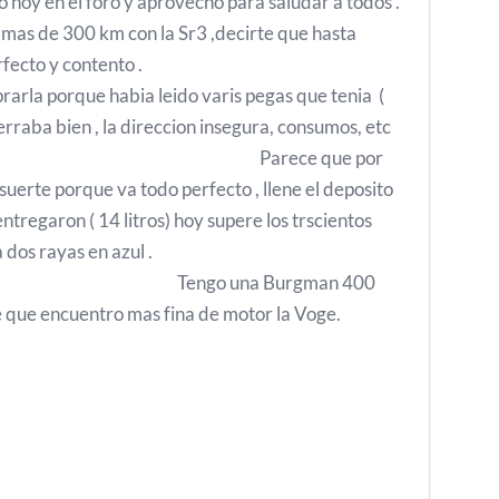
 hoy en el foro y aprovecho para saludar a todos .
o mas de 300 km con la Sr3 ,decirte que hasta
do perfecto y contento .
rla porque habia leido varis pegas que tenia (
erraba bien , la direccion insegura, consumos, etc
arece que por
 suerte porque va todo perfecto , llene el deposito
ntregaron ( 14 litros) hoy supere los trscientos
 indica dos rayas en azul .
 una Burgman 400
ce que encuentro mas fina de motor la Voge.