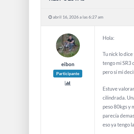
abril 16, 2026 a las 6:27 am
Hola:
Tu nick lo dice
tengo mi SR3 d
eibon
pero sí mi dec
Participante
Estuve valoran
cilindrada. U
peso 80kgs y m
parecía demas
eso ya tengo l