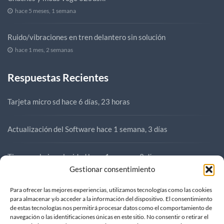
hace 5 meses, 1 semana
Ruido/vibraciones en tren delantero sin solución
hace 1 mes, 2 semanas
Respuestas Recientes
Tarjeta micro sd
hace 6 días, 23 horas
Actualización del Software
hace 1 semana, 3 días
Tirones a baja velocidad
hace 1 semana, 3 días
Gestionar consentimiento
Compra SR3
hace 1 semana, 3 días
Para ofrecer las mejores experiencias, utilizamos tecnologías como las cookies
para almacenar y/o acceder a la información del dispositivo. El consentimiento
de estas tecnologías nos permitirá procesar datos como el comportamiento de
Compra SR3
hace 1 semana, 4 días
navegación o las identificaciones únicas en este sitio. No consentir o retirar el