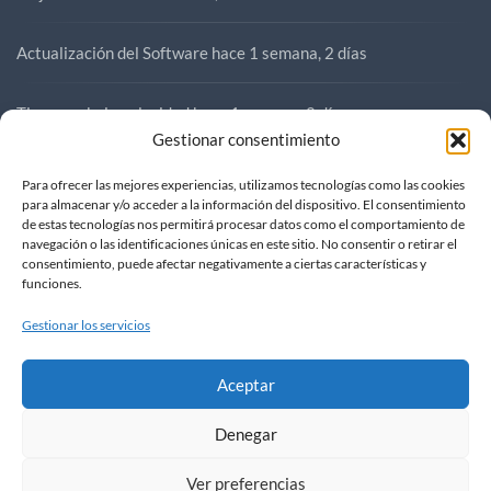
Actualización del Software
hace 1 semana, 2 días
Tirones a baja velocidad
hace 1 semana, 2 días
Gestionar consentimiento
Compra SR3
hace 1 semana, 3 días
Para ofrecer las mejores experiencias, utilizamos tecnologías como las cookies
para almacenar y/o acceder a la información del dispositivo. El consentimiento
de estas tecnologías nos permitirá procesar datos como el comportamiento de
Compra SR3
hace 1 semana, 4 días
navegación o las identificaciones únicas en este sitio. No consentir o retirar el
consentimiento, puede afectar negativamente a ciertas características y
funciones.
Gestionar los servicios
Aceptar
Denegar
FOROVOGE
|
contacto@forovoge.com
Ver preferencias