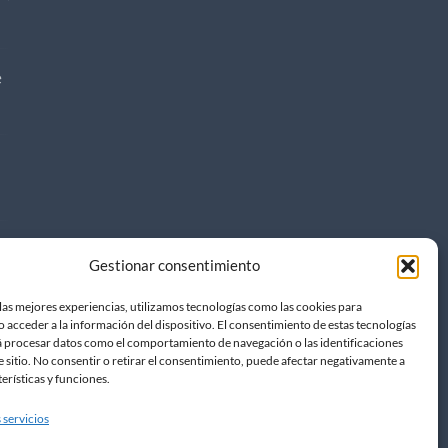
e
na
Gestionar consentimiento
las mejores experiencias, utilizamos tecnologías como las cookies para
 acceder a la información del dispositivo. El consentimiento de estas tecnologías
á procesar datos como el comportamiento de navegación o las identificaciones
e sitio. No consentir o retirar el consentimiento, puede afectar negativamente a
terísticas y funciones.
 servicios