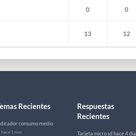
0
0
13
12
emas Recientes
Respuestas
Recientes
ndicador consumo medio
hace 1 mes
Tarjeta micro sd
hace 4 día