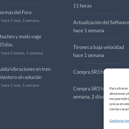
11 horas
ormas del Foro
hace 1 mes, 1 semana
Actualización del Softwar
hace 1 semana
huches y mods voge
25dsx.
Tirones a baja velocidad
hace 5 meses, 1 semana
hace 1 semana
uido/vibraciones en tren
Compra SR3
hace 1 sema
elantero sin solución
hace 1 mes, 1 semana
Compra SR3
hace 1
Para ofrecer 
almacenar y/o
semana, 2 días
nos permitir
únicas en est
ciertas carac
Gestionar los