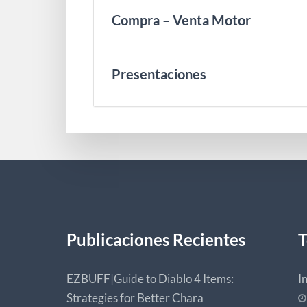
Compra – Venta Motor
Presentaciones
Publicaciones Recientes
T
EZBUFF|Guide to Diablo 4 Items:
I
Strategies for Better Chara